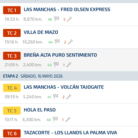
LAS MANCHAS - FRED OLSEN EXPRESS
TC 1
18:33 h.
8,870 km.
46
5
VILLA DE MAZO
TC 2
19:16 h.
10,260 km.
44
2
BREÑA ALTA PURO SENTIMIENTO
TC 3
21:09 h.
2,400 km.
43
1
ETAPA 2
·
SÁBADO, 16 MAYO 2026
LAS MANCHAS - VOLCÁN TAJOGAITE
TC 4
09:19 h.
5,240 km.
41
2
HOLA EL PASO
TC 5
10:11 h.
6,300 km.
40
1
TAZACORTE - LOS LLANOS LA PALMA VIVA
TC 6