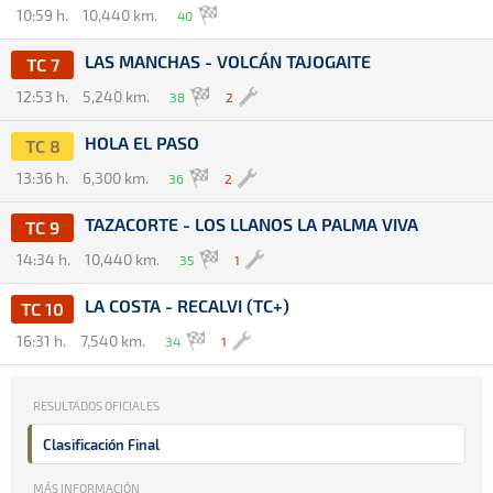
10:59 h.
10,440 km.
40
LAS MANCHAS - VOLCÁN TAJOGAITE
TC 7
12:53 h.
5,240 km.
38
2
HOLA EL PASO
TC 8
13:36 h.
6,300 km.
36
2
TAZACORTE - LOS LLANOS LA PALMA VIVA
TC 9
14:34 h.
10,440 km.
35
1
LA COSTA - RECALVI (TC+)
TC 10
16:31 h.
7,540 km.
34
1
RESULTADOS OFICIALES
Clasificación Final
MÁS INFORMACIÓN