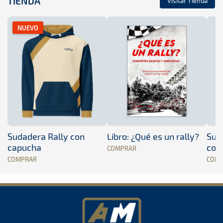
TIENDA
Visitar Tienda
NUEVO
Sudadera Rally con
Libro: ¿Qué es un rally?
Sud
capucha
con
COMPRAR
COMPRAR
COM