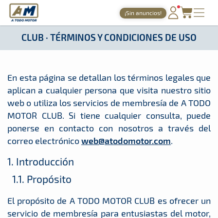
A Todo Motor
· Revista del motor desde 1999
¡Sin anuncios!
PORTADA
CLUB · TÉRMINOS Y CONDICIONES DE USO
TIEMPOS ONLINE
NOTICIAS
En esta página se detallan los términos legales que
aplican a cualquier persona que visita nuestro sitio
AGENDA
web o utiliza los servicios de membresía de A TODO
GALERÍAS
MOTOR CLUB. Si tiene cualquier consulta, puede
ponerse en contacto con nosotros a través del
TIENDA
correo electrónico
web@atodomotor.com
.
ARCHIVO
1. Introducción
1.1. Propósito
El propósito de A TODO MOTOR CLUB es ofrecer un
servicio de membresía para entusiastas del motor,