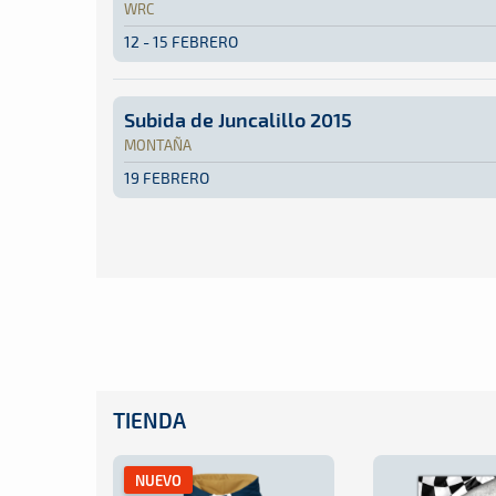
WRC
12 - 15 FEBRERO
WRC · Rally de Suecia 2015: Aquí podrás encon
Suecia
Suecia
Subida de Juncalillo 2015
MONTAÑA
19 FEBRERO
Montaña · Subida de Juncalillo 2015: Aquí podr
Juncalillo - Gran Canaria
Juncalillo - Gran Cana
TIENDA
NUEVO