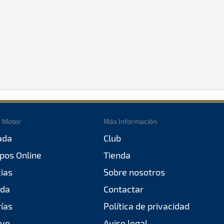
o Motor
Más Información
ada
Club
pos Online
Tienda
cias
Sobre nosotros
da
Contactar
rías
Política de privacidad
ivo
Aviso legal