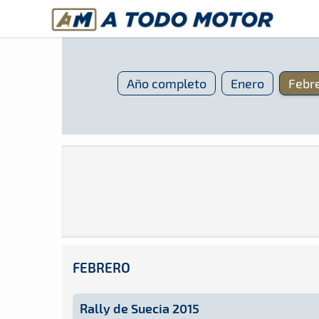
A Todo Motor
· Revista del motor desde 1999
A Todo Motor
»
Agenda
»
2015
»
Febrero
Año completo
Enero
Febr
Revista del motor desde 1999
FEBRERO
Rally de Suecia 2015