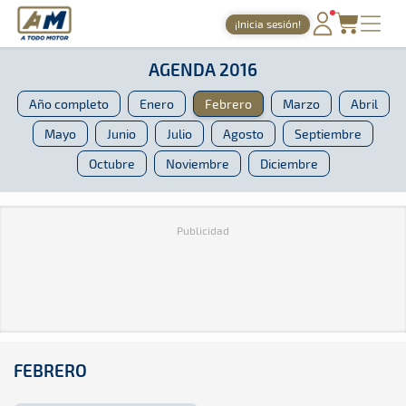
A Todo Motor
· Revista del motor desde 1999
¡Inicia sesión!
A Todo Motor
»
Agenda
»
2016
»
Febrero
PORTADA
AGENDA 2016
TIEMPOS ONLINE
Año completo
Enero
Febrero
Marzo
Abril
NOTICIAS
Mayo
Junio
Julio
Agosto
Septiembre
Octubre
Noviembre
Diciembre
AGENDA
GALERÍAS
Publicidad
TIENDA
ARCHIVO
FEBRERO