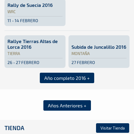
Rally de Suecia 2016
WRC
11 - 14 FEBRERO
WRC · Rally de Suecia 2016: Aquí podrás encontrar toda la
Suecia
Suecia
Rallye Tierras Altas de
Lorca 2016
Subida de Juncalillo 2016
TIERRA
MONTAÑA
26 - 27 FEBRERO
27 FEBRERO
Tierra · Rallye Tierras Altas de Lorca 2016: Aquí podrás e
Lorca - Murcia
Lorca - Murcia
Montaña · Subida de Juncalil
Juncalillo, Gran Canaria
Junca
Año completo 2016 +
Años Anteriores +
TIENDA
Visitar Tienda