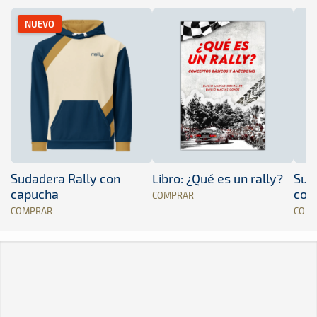
NUEVO
Sudadera Rally con
Libro: ¿Qué es un rally?
Sud
capucha
con
COMPRAR
COMPRAR
COM