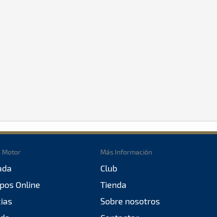
o Motor
Más Información
ada
Club
pos Online
Tienda
cias
Sobre nosotros