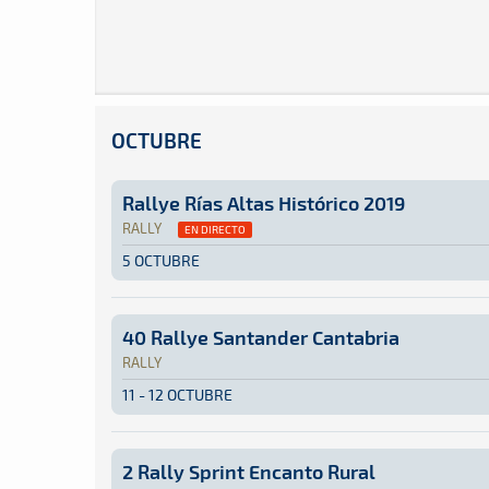
OCTUBRE
Rallye Rías Altas Histórico 2019
RALLY
EN DIRECTO
5 OCTUBRE
Rally · Rallye Rías Altas Histórico 2019: Aquí
La Coruña
La Coruña
40 Rallye Santander Cantabria
RALLY
11 - 12 OCTUBRE
Rally · 40 Rallye Santander Cantabria: Aquí po
Cantabria, España
Cantabria, España
2 Rally Sprint Encanto Rural