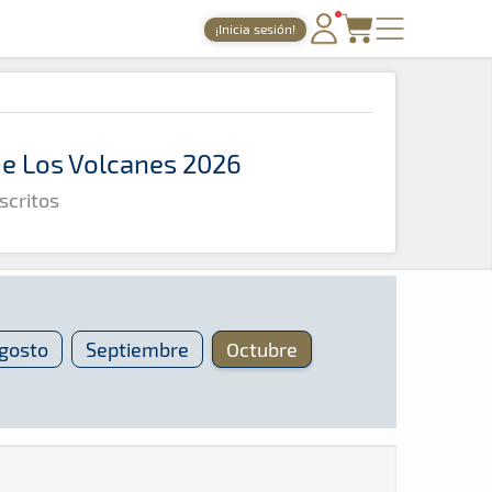
¡Inicia sesión!
PORTADA
TIEMPOS ONLINE
 de Los Volcanes 2026
NOTICIAS
scritos
AGENDA
GALERÍAS
TIENDA
ARCHIVO
gosto
Septiembre
Octubre