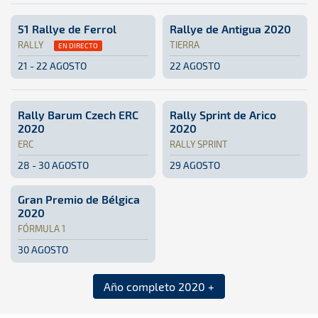
51 Rallye de Ferrol
Rallye de Antigua 2020
RALLY
TIERRA
EN DIRECTO
21 - 22 AGOSTO
22 AGOSTO
Rally · 51 Rallye de Ferrol: Aquí podrás encontrar toda la
Galicia, España
Galicia, España
Tierra · Rallye de Antigua 2
Fuerteventura
Fuerteventur
Rally Barum Czech ERC
Rally Sprint de Arico
2020
2020
ERC
RALLY SPRINT
28 - 30 AGOSTO
29 AGOSTO
ERC · Rally Barum Czech ERC 2020: Aquí podrás encontrar t
Zlin, República Checa
Zlin, República Checa
Rally Sprint · Rally Sprint 
Tenerife
Tenerife
Gran Premio de Bélgica
2020
FÓRMULA 1
30 AGOSTO
Fórmula 1 · Gran Premio de Bélgica 2020: Aquí podrás enco
Spa, Bélgica
Spa, Bélgica
Año completo 2020 +