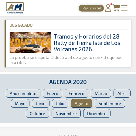
A Todo Motor
· Revista del motor desde 1999
¡Regístrate!
A Todo Motor
»
Agenda
»
2020
»
Agosto
PORTADA
DESTACADO
TIEMPOS ONLINE
Tramos y Horarios del 28
Rally de Tierra Isla de Los
NOTICIAS
Volcanes 2026
AGENDA
La prueba se disputará del 5 al 8 de agosto con 43 equipos
inscritos
GALERÍAS
TIENDA
AGENDA 2020
ARCHIVO
Año completo
Enero
Febrero
Marzo
Abril
Mayo
Junio
Julio
Agosto
Septiembre
Octubre
Noviembre
Diciembre
Publicidad