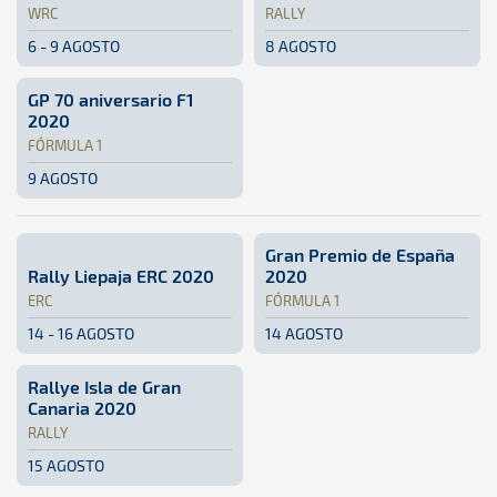
WRC
RALLY
6 - 9 AGOSTO
8 AGOSTO
WRC · Rally de Finlandia WRC 2020: Aquí podrás encontrar 
Finlandia
Finlandia
Rally · Rallye de Sarón 2020
Cantabria
Cantabria
GP 70 aniversario F1
2020
FÓRMULA 1
9 AGOSTO
Fórmula 1 · GP 70 aniversario F1 2020: Aquí podrás encont
Silverstone
Silverstone
Gran Premio de España
Rally Liepaja ERC 2020
2020
ERC
FÓRMULA 1
14 - 16 AGOSTO
14 AGOSTO
ERC · Rally Liepaja ERC 2020: Aquí podrás encontrar toda 
Letonia
Letonia
Fórmula 1 · Gran Premio de E
Barcelona, España
Barcelon
Rallye Isla de Gran
Canaria 2020
RALLY
15 AGOSTO
Rally · Rallye Isla de Gran Canaria 2020: Aquí podrás enco
Gran Canaria
Gran Canaria