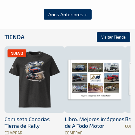
Años Anteriores +
TIENDA
Visitar Tienda
NUEVO
Camiseta Canarias
Libro: Mejores imágenes
Band
Tierra de Rally
de A Todo Motor
COM
COMPRAR
COMPRAR