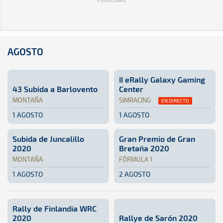
AGOSTO
II eRally Galaxy Gaming
43 Subida a Barlovento
Center
MONTAÑA
SIMRACING
EN DIRECTO
1 AGOSTO
1 AGOSTO
Montaña · 43 Subida a Barlovento: Aquí podrás encontrar t
Isla de La Palma
Isla de La Palma
SimRacing · II eRally Galaxy
Las Palmas de Gran Canaria
Subida de Juncalillo
Gran Premio de Gran
2020
Bretaña 2020
MONTAÑA
FÓRMULA 1
1 AGOSTO
2 AGOSTO
Montaña · Subida de Juncalillo 2020: Aquí podrás encontra
Gran Canaria
Gran Canaria
Fórmula 1 · Gran Premio de G
Silverstone, Gran Bretaña
Si
Rally de Finlandia WRC
2020
Rallye de Sarón 2020