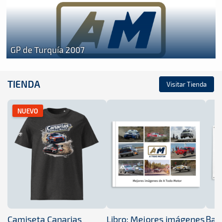
GP de Turquía 2007
TIENDA
Visitar Tienda
NUEVO
Camiseta Canarias
Libro: Mejores imágenes
Band