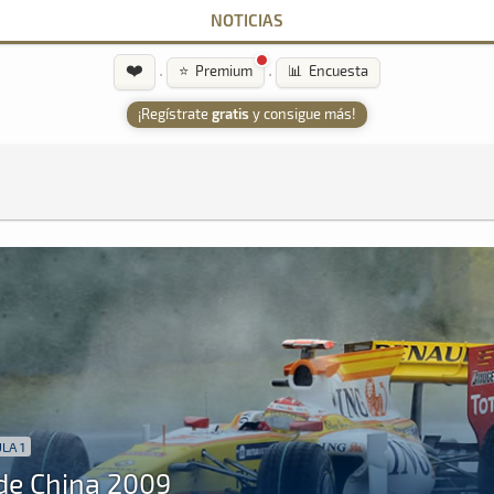
NOTICIAS
❤️
·
·
⭐ Premium
📊 Encuesta
¡Regístrate
gratis
y consigue más!
LA 1
de China 2009