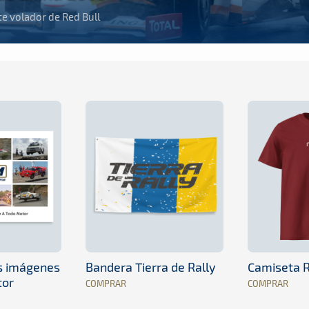
e volador de Red Bull
es imágenes
Bandera Tierra de Rally
Camiseta R
tor
COMPRAR
COMPRAR