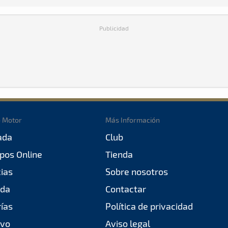
Publicidad
o Motor
Más Información
ada
Club
pos Online
Tienda
cias
Sobre nosotros
da
Contactar
rías
Política de privacidad
ivo
Aviso legal