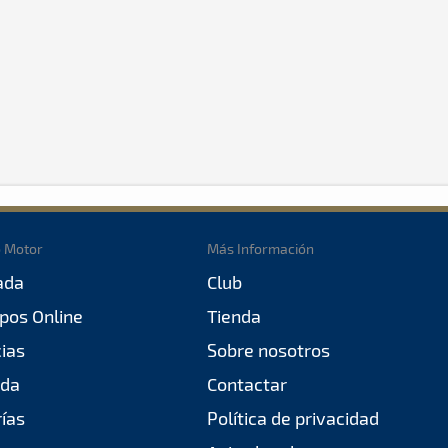
o Motor
Más Información
ada
Club
pos Online
Tienda
cias
Sobre nosotros
da
Contactar
rías
Política de privacidad