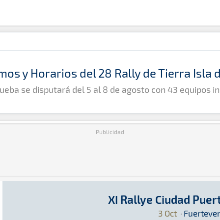
mos y Horarios del 28 Rally de Tierra Isla
ueba se disputará del 5 al 8 de agosto con 43 equipos in
Publicidad
XI Rallye Ciudad Puer
XI Rallye Ciudad Puerto del Rosario
Tierra · XI Rallye Ciudad Puerto del Rosario: 
Fuerteventura
Fuerteventura
3 Oct
·
Fuerteve