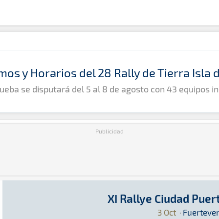
mos y Horarios del 28 Rally de Tierra Isla
ueba se disputará del 5 al 8 de agosto con 43 equipos in
Publicidad
XI Rallye Ciudad Puer
XI Rallye Ciudad Puerto del Rosario
Tierra · XI Rallye Ciudad Puerto del Rosario: 
Fuerteventura
Fuerteventura
3 Oct
·
Fuerteve