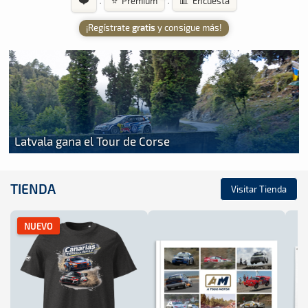
·
·
⭐ Premium
📊 Encuesta
¡Regístrate
gratis
y consigue más!
Latvala gana el Tour de Corse
TIENDA
Visitar Tienda
NUEVO