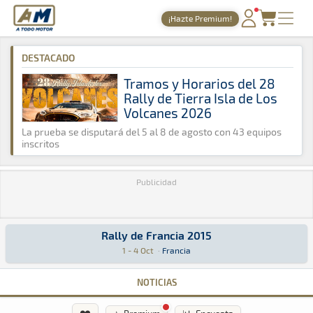
A Todo Motor
· Revista del motor desde 1999
¡Hazte Premium!
A Todo Motor
»
Agenda
»
2015
»
Octubre
PORTADA
DESTACADO
TIEMPOS ONLINE
Tramos y Horarios del 28
Rally de Tierra Isla de Los
NOTICIAS
Volcanes 2026
AGENDA
La prueba se disputará del 5 al 8 de agosto con 43 equipos
inscritos
GALERÍAS
Publicidad
TIENDA
ARCHIVO
Rally de Francia 2015
Rally de Francia 2015
WRC · Rally de Francia 2015: Aquí podrás encontrar toda la informaci
Francia
Francia
1 - 4 Oct
·
Francia
NOTICIAS
❤️