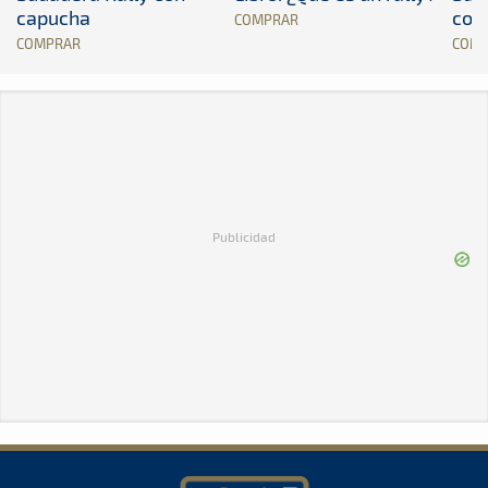
capucha
con
COMPRAR
COMPRAR
COM
Publicidad