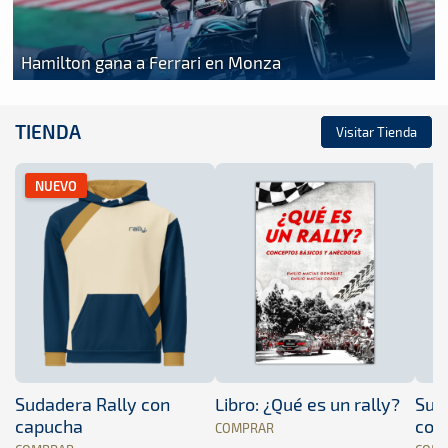
Hamilton gana a Ferrari en Monza
TIENDA
Visitar Tienda
NUEVO
Sudadera Rally con
Libro: ¿Qué es un rally?
Sud
capucha
con
COMPRAR