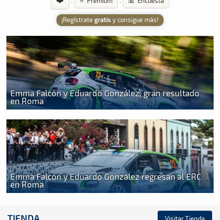
·
·
⭐ Premium
📊 Encuesta
¡Regístrate
gratis
y consigue más!
Emma Falcón y Eduardo González, gran resultado
en Roma
Emma Falcón y Eduardo González regresan al ERC
en Roma
TIENDA
Visitar Tienda