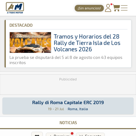
A Todo Motor
· Revista del motor desde 1999
¡Sin anuncios!
A Todo Motor
»
Agenda
»
2019
»
Julio
PORTADA
DESTACADO
TIEMPOS ONLINE
Tramos y Horarios del 28
Rally de Tierra Isla de Los
NOTICIAS
Volcanes 2026
AGENDA
La prueba se disputará del 5 al 8 de agosto con 43 equipos
inscritos
GALERÍAS
Publicidad
TIENDA
ARCHIVO
Rally di Roma Capitale ERC 2019
Rally di Roma Capitale ERC 2019
ERC · Rally di Roma Capitale ERC 2019: Aquí podrás encontrar toda la
Roma, Italia
Roma, Italia
19 - 21 Jul
·
Roma, Italia
NOTICIAS
❤️