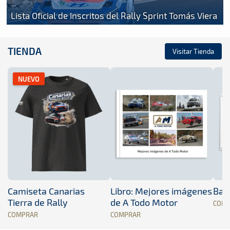
Lista Oficial de Inscritos del Rally Sprint Tomás Viera
TIENDA
Visitar Tienda
NUEVO
Camiseta Canarias
Libro: Mejores imágenes
Band
Tierra de Rally
de A Todo Motor
COM
COMPRAR
COMPRAR