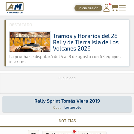
A Todo Motor
· Revista del motor desde 1999
¡Inicia sesión!
A Todo Motor
»
Agenda
»
2019
»
Julio
PORTADA
DESTACADO
TIEMPOS ONLINE
Tramos y Horarios del 28
Rally de Tierra Isla de Los
NOTICIAS
Volcanes 2026
AGENDA
La prueba se disputará del 5 al 8 de agosto con 43 equipos
inscritos
GALERÍAS
Publicidad
TIENDA
ARCHIVO
Rally Sprint Tomás Viera 2019
Rally Sprint Tomás Viera 2019
Rally Sprint · Rally Sprint Tomás Viera 2019: Aquí podrás encontrar 
Lanzarote
Lanzarote
6 Jul
·
Lanzarote
NOTICIAS
❤️