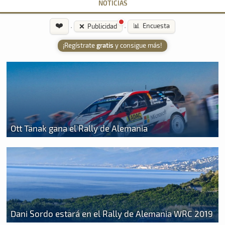
NOTICIAS
❤️
·
·
📊 Encuesta
❌ Publicidad
¡Regístrate
gratis
y consigue más!
Ott Tänak gana el Rally de Alemania
Dani Sordo estará en el Rally de Alemania WRC 2019