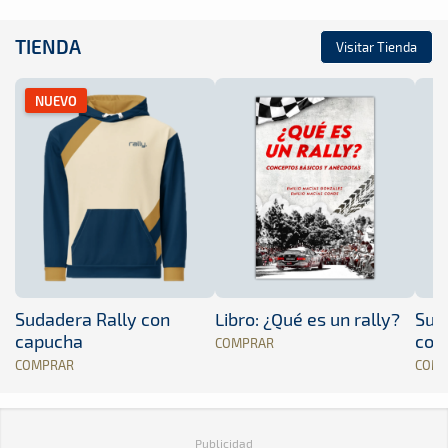
TIENDA
Visitar Tienda
NUEVO
Sudadera Rally con
Libro: ¿Qué es un rally?
Sud
capucha
con
COMPRAR
COMPRAR
COM
Publicidad