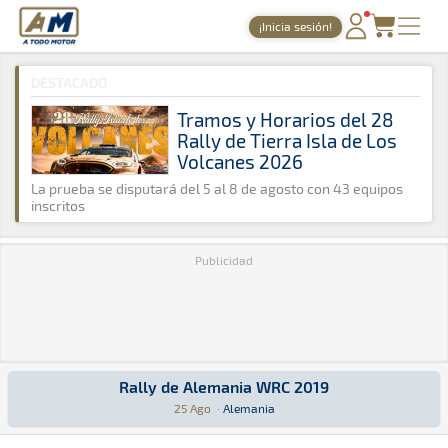
A Todo Motor
· Revista del motor desde 1999
¡Inicia sesión!
A Todo Motor
»
Agenda
»
2019
»
Agosto
PORTADA
DESTACADO
TIEMPOS ONLINE
Tramos y Horarios del 28
Rally de Tierra Isla de Los
NOTICIAS
Volcanes 2026
AGENDA
La prueba se disputará del 5 al 8 de agosto con 43 equipos
inscritos
GALERÍAS
Publicidad
TIENDA
ARCHIVO
Rally de Alemania WRC 2019
Rally de Alemania WRC 2019
WRC · Rally de Alemania WRC 2019: Aquí podrás encontrar toda la info
Alemania
Alemania
25 Ago
·
Alemania