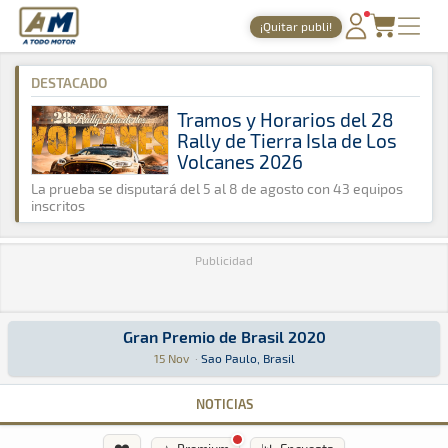
A Todo Motor
· Revista del motor desde 1999
¡Quitar publi!
A Todo Motor
»
Agenda
»
2020
»
Noviembre
PORTADA
DESTACADO
TIEMPOS ONLINE
Tramos y Horarios del 28
Rally de Tierra Isla de Los
NOTICIAS
Volcanes 2026
AGENDA
La prueba se disputará del 5 al 8 de agosto con 43 equipos
inscritos
GALERÍAS
Publicidad
TIENDA
ARCHIVO
Gran Premio de Brasil 2020
Gran Premio de Brasil 2020
Fórmula 1 · Gran Premio de Brasil 2020: Aquí podrás encontrar toda l
Sao Paulo, Brasil
Sao Paulo, Brasil
15 Nov
·
Sao Paulo, Brasil
NOTICIAS
❤️