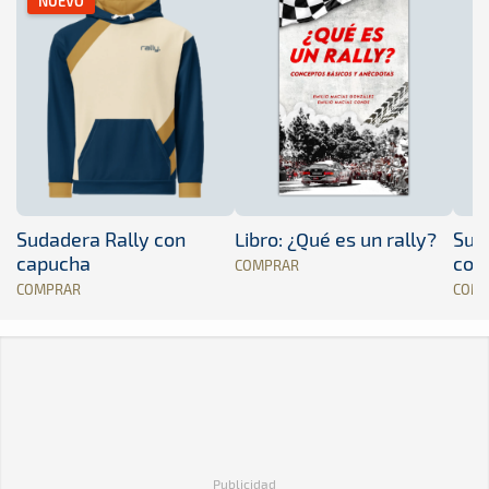
NUEVO
Sudadera Rally con
Libro: ¿Qué es un rally?
Sud
capucha
con
COMPRAR
COMPRAR
COM
Publicidad