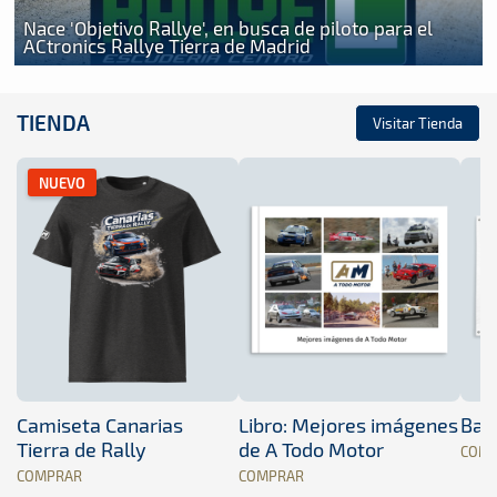
Nace 'Objetivo Rallye', en busca de piloto para el
ACtronics Rallye Tierra de Madrid
TIENDA
Visitar Tienda
NUEVO
Camiseta Canarias
Libro: Mejores imágenes
Band
Tierra de Rally
de A Todo Motor
COM
COMPRAR
COMPRAR