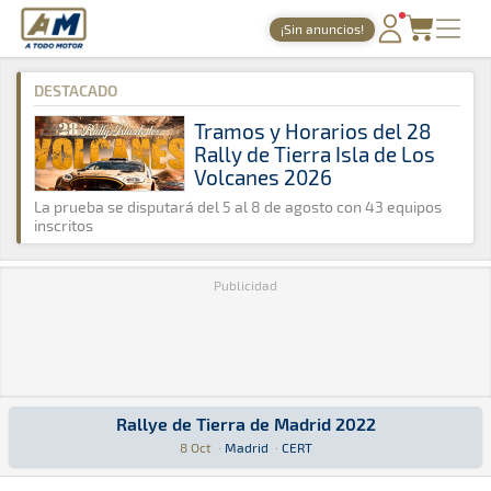
A Todo Motor
· Revista del motor desde 1999
¡Sin anuncios!
A Todo Motor
»
Agenda
»
2022
»
Octubre
PORTADA
DESTACADO
TIEMPOS ONLINE
Tramos y Horarios del 28
Rally de Tierra Isla de Los
NOTICIAS
Volcanes 2026
AGENDA
La prueba se disputará del 5 al 8 de agosto con 43 equipos
inscritos
GALERÍAS
Publicidad
TIENDA
ARCHIVO
Rallye de Tierra de Madrid 2022
Rallye de Tierra de Madrid 2022
Tierra · Rallye de Tierra de Madrid 2022 · CERT: Aquí podrás encontr
Madrid
Madrid
8 Oct
·
Madrid
·
CERT