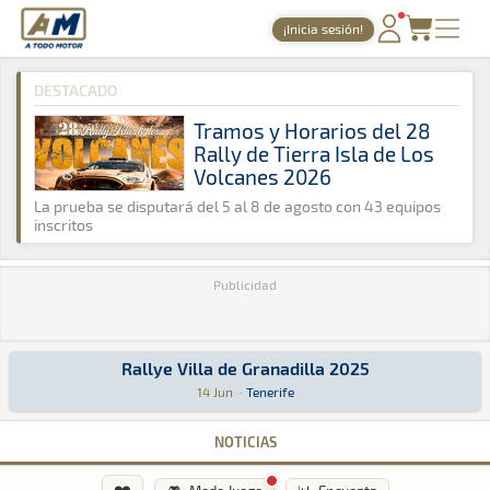
A Todo Motor
· Revista del motor desde 1999
¡Inicia sesión!
A Todo Motor
»
Agenda
»
2025
»
Junio
PORTADA
DESTACADO
TIEMPOS ONLINE
Tramos y Horarios del 28
Rally de Tierra Isla de Los
NOTICIAS
Volcanes 2026
AGENDA
La prueba se disputará del 5 al 8 de agosto con 43 equipos
inscritos
GALERÍAS
Publicidad
TIENDA
ARCHIVO
Rallye Villa de Granadilla 2025
Rallye Villa de Granadilla 2025
Rally · Rallye Villa de Granadilla 2025: Aquí podrás encontrar toda 
Tenerife
Tenerife
14 Jun
·
Tenerife
NOTICIAS
❤️