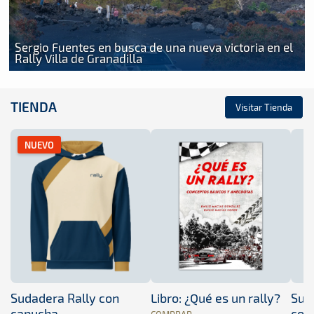
Sergio Fuentes en busca de una nueva victoria en el
Rally Villa de Granadilla
TIENDA
Visitar Tienda
NUEVO
Sudadera Rally con
Libro: ¿Qué es un rally?
Sud
capucha
con