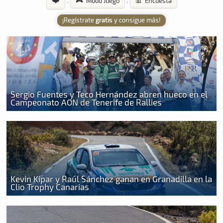
·
·
🎮 Modo Juego
📊 Encuesta
¡Regístrate
gratis
y consigue más!
Sergio Fuentes y Teco Hernández abren hueco en el
Campeonato AON de Tenerife de Rallies
Kevin Kipar y Raúl Sánchez ganan en Granadilla en la
Clio Trophy Canarias