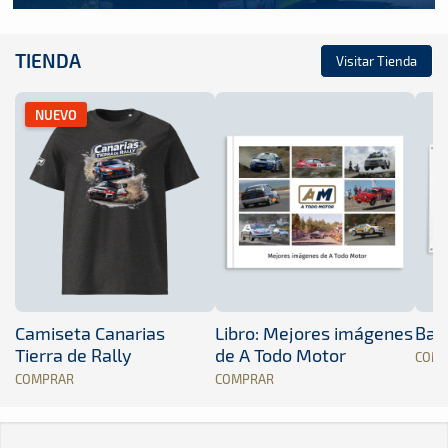
TIENDA
Visitar Tienda
NUEVO
Camiseta Canarias
Libro: Mejores imágenes
Band
Tierra de Rally
de A Todo Motor
COM
COMPRAR
COMPRAR