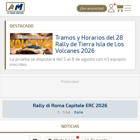
A Todo Motor
· Revista del motor desde 1999
¡Sin anuncios!
A Todo Motor
»
Agenda
»
2026
»
Julio
PORTADA
DESTACADO
TIEMPOS ONLINE
Tramos y Horarios del 28
Rally de Tierra Isla de Los
NOTICIAS
Volcanes 2026
AGENDA
La prueba se disputará del 5 al 8 de agosto con 43 equipos
inscritos
GALERÍAS
Publicidad
TIENDA
ARCHIVO
Rally di Roma Capitale ERC 2026
Rally di Roma Capitale ERC 2026
ERC · Rally di Roma Capitale ERC 2026: Aquí podrás encontrar toda la
Italia
Italia
3 - 5 Jul
·
Italia
NOTICIAS
❤️