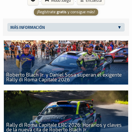
·
·
🎮 Modo Juego
📊 Encuesta
¡Regístrate
gratis
y consigue más!
MÁS INFORMACIÓN
Roberto Blach Jr. y Daniel Sosa superan el exigente
Rally di Roma Capitale 2026
Rally di Roma Capitale ERC 2026: Horarios y claves
de la nueva cita de Roberto Blach Jr.