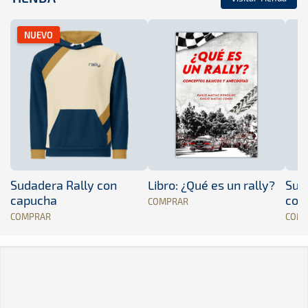
NUEVO
Sudadera Rally con
Libro: ¿Qué es un rally?
Sud
capucha
con
COMPRAR
COMPRAR
COM