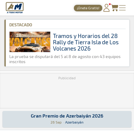
A Todo Motor
· Revista del motor desde 1999
¡Únete Gratis!
A Todo Motor
»
Agenda
»
2026
»
Septiembre
PORTADA
DESTACADO
TIEMPOS ONLINE
Tramos y Horarios del 28
Rally de Tierra Isla de Los
NOTICIAS
Volcanes 2026
AGENDA
La prueba se disputará del 5 al 8 de agosto con 43 equipos
inscritos
GALERÍAS
Publicidad
TIENDA
ARCHIVO
Gran Premio de Azerbaiyán 2026
Gran Premio de Azerbaiyán 2026
Fórmula 1 · Gran Premio de Azerbaiyán 2026: Aquí podrás encontrar to
Azerbaiyán
Azerbaiyán
26 Sep
·
Azerbaiyán