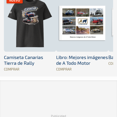
NUEVO
Camiseta Canarias
Libro: Mejores imágenes
Band
Tierra de Rally
de A Todo Motor
COM
COMPRAR
COMPRAR
Publicidad