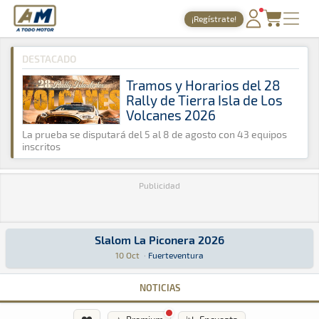
A Todo Motor
· Revista del motor desde 1999
¡Regístrate!
A Todo Motor
»
Agenda
»
2026
»
Octubre
PORTADA
DESTACADO
TIEMPOS ONLINE
Tramos y Horarios del 28
Rally de Tierra Isla de Los
NOTICIAS
Volcanes 2026
AGENDA
La prueba se disputará del 5 al 8 de agosto con 43 equipos
inscritos
GALERÍAS
Publicidad
TIENDA
ARCHIVO
Slalom La Piconera 2026
Slalom La Piconera 2026
Slalom · Slalom La Piconera 2026: Aquí podrás encontrar toda la info
Fuerteventura
Fuerteventura
10 Oct
·
Fuerteventura
NOTICIAS
❤️