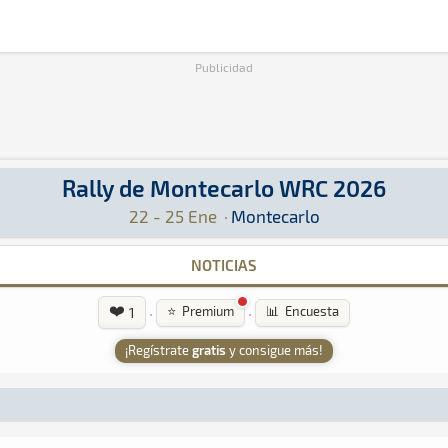
Publicidad
Rally de Montecarlo WRC 2026
Aquí podrás encontrar toda la información que 
22 - 25 Ene
·
Montecarlo
NOTICIAS
❤️
·
·
⭐ Premium
📊 Encuesta
1
¡Regístrate
gratis
y consigue más!