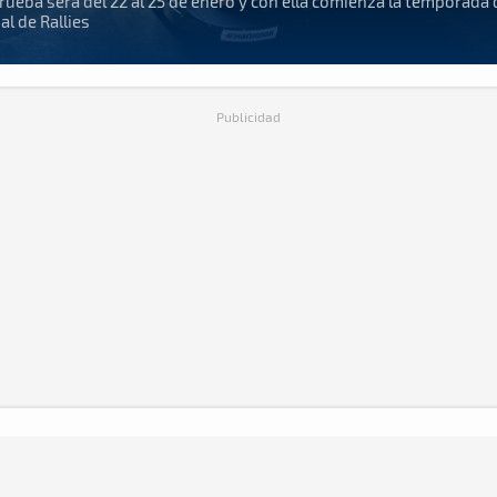
rueba será del 22 al 25 de enero y con ella comienza la temporada 
l de Rallies
Publicidad