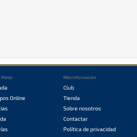
o Motor
Más Información
ada
Club
pos Online
Tienda
cias
Sobre nosotros
da
Contactar
rías
Política de privacidad