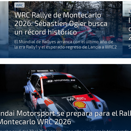
WRC
WRC Rallye de Montecarlo
2026: Sébastien Ogier busca
un récord histórico
El Mundial de Rallyes arranca con el último año de
la era Rally1 y el esperado regreso de Lancia a WRC2
S
ndai Motorsport se prepara para el Ral
Montecarlo WRC 2026