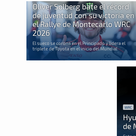
Oliver Solberg bate el récord
de juventud con su victoria en
el Rallye de Montecarlo WRC
2026
El sueco se corona en el Principado y lidera el
triplete de Toyota en el inicio del Mundial
WRC
Hyu
de 