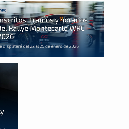
WRC
Inscritos, tramos y horarios
del Rallye Montecarlo WRC
2026
e disputará del 22 al 25 de enero de 2026
ly