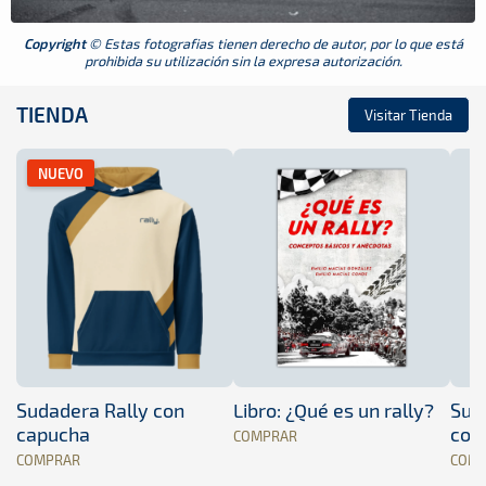
Copyright
© Estas fotografias tienen derecho de autor, por lo que está
prohibida su utilización sin la expresa autorización.
TIENDA
Visitar Tienda
NUEVO
Sudadera Rally con
Libro: ¿Qué es un rally?
Sud
capucha
con
COMPRAR
COMPRAR
COM