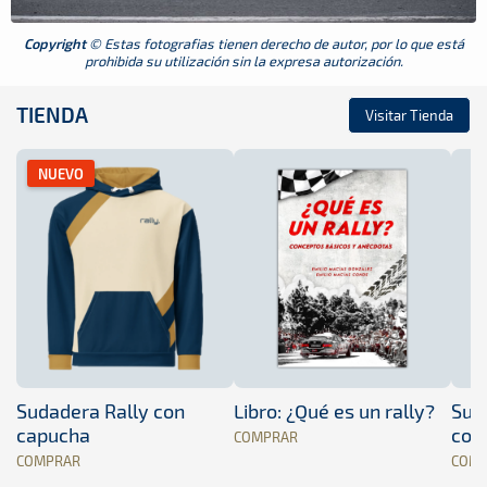
Copyright
© Estas fotografias tienen derecho de autor, por lo que está
prohibida su utilización sin la expresa autorización.
TIENDA
Visitar Tienda
NUEVO
Sudadera Rally con
Libro: ¿Qué es un rally?
Sud
capucha
con
COMPRAR
COMPRAR
COM