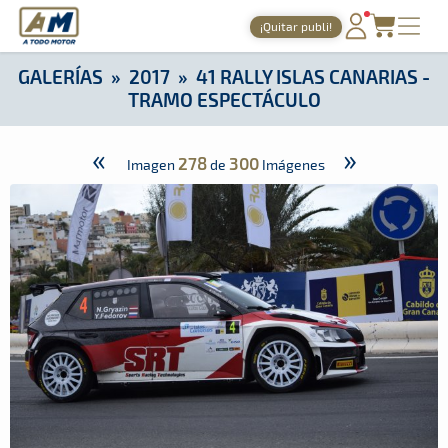
A Todo Motor
· Revista del motor desde 1999
¡Quitar publi!
A Todo Motor
»
Galerías
»
2017
»
41 Rally Islas Canarias - Tr
PORTADA
GALERÍAS
»
2017
»
41 RALLY ISLAS CANARIAS -
TRAMO ESPECTÁCULO
TIEMPOS ONLINE
NOTICIAS
«
»
278
300
Imagen
de
Imágenes
AGENDA
GALERÍAS
TIENDA
ARCHIVO