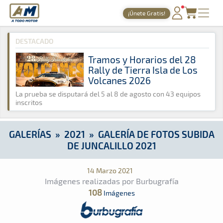
A Todo Motor
· Revista del motor desde 1999
¡Únete Gratis!
A Todo Motor
»
Galerías
»
2021
»
Galería de Fotos Subida de Ju
PORTADA
DESTACADO
TIEMPOS ONLINE
Tramos y Horarios del 28
Rally de Tierra Isla de Los
NOTICIAS
Volcanes 2026
AGENDA
La prueba se disputará del 5 al 8 de agosto con 43 equipos
inscritos
GALERÍAS
TIENDA
GALERÍAS
»
2021
»
GALERÍA DE FOTOS SUBIDA
DE JUNCALILLO 2021
ARCHIVO
14 Marzo 2021
Imágenes realizadas por Burbugrafía
108
Imágenes