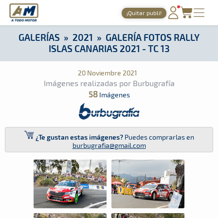
A Todo Motor
· Revista del motor desde 1999
¡Quitar publi!
A Todo Motor
»
Galerías
»
2021
»
Galería Fotos Rally Islas Can
PORTADA
GALERÍAS
»
2021
»
GALERÍA FOTOS RALLY
ISLAS CANARIAS 2021 - TC 13
TIEMPOS ONLINE
NOTICIAS
20 Noviembre 2021
Imágenes realizadas por Burbugrafía
AGENDA
58
Imágenes
GALERÍAS
TIENDA
¿Te gustan estas imágenes?
Puedes comprarlas en
burbugrafia@gmail.com
ARCHIVO