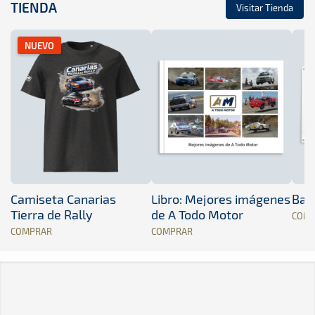
TIENDA
Visitar Tienda
NUEVO
Camiseta Canarias
Libro: Mejores imágenes
Band
Tierra de Rally
de A Todo Motor
COM
COMPRAR
COMPRAR