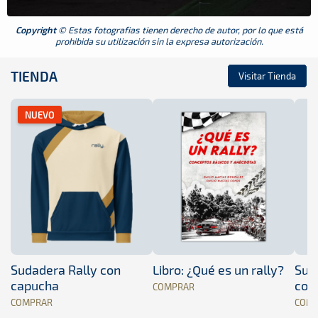
Copyright
© Estas fotografias tienen derecho de autor, por lo que está
prohibida su utilización sin la expresa autorización.
TIENDA
Visitar Tienda
NUEVO
Sudadera Rally con
Libro: ¿Qué es un rally?
Sud
capucha
con
COMPRAR
COMPRAR
COM