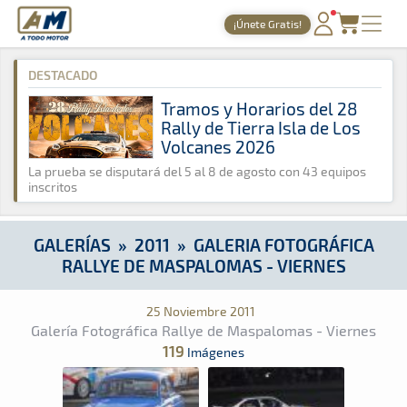
A Todo Motor
· Revista del motor desde 1999
¡Únete Gratis!
A Todo Motor
»
Galerías
»
2011
»
Galeria Fotográfica Rallye d
PORTADA
DESTACADO
TIEMPOS ONLINE
Tramos y Horarios del 28
Rally de Tierra Isla de Los
NOTICIAS
Volcanes 2026
AGENDA
La prueba se disputará del 5 al 8 de agosto con 43 equipos
inscritos
GALERÍAS
TIENDA
GALERÍAS
»
2011
»
GALERIA FOTOGRÁFICA
RALLYE DE MASPALOMAS - VIERNES
ARCHIVO
25 Noviembre 2011
Galería Fotográfica Rallye de Maspalomas - Viernes
119
Imágenes