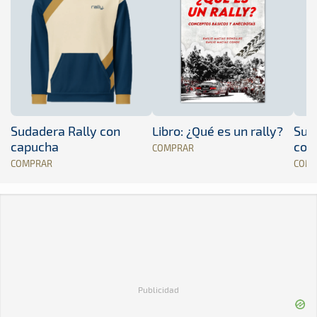
Sudadera Rally con
Libro: ¿Qué es un rally?
Sud
capucha
con
COMPRAR
COMPRAR
COM
Publicidad