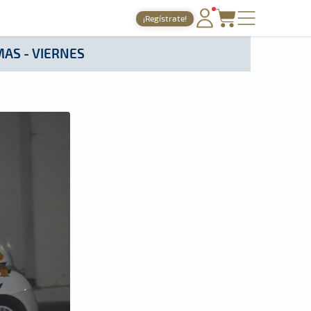
¡Regístrate!
PORTADA
AS - VIERNES
TIEMPOS ONLINE
NOTICIAS
AGENDA
GALERÍAS
TIENDA
ARCHIVO