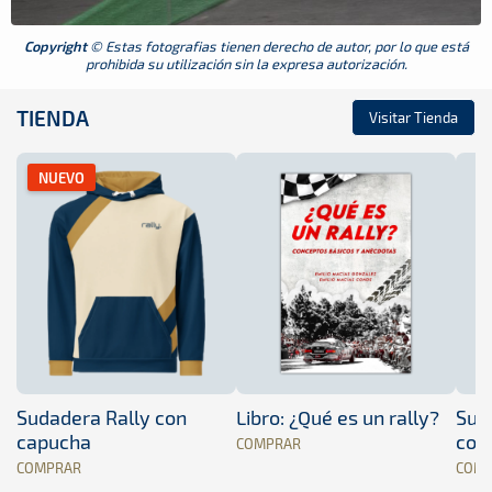
Copyright
© Estas fotografias tienen derecho de autor, por lo que está
prohibida su utilización sin la expresa autorización.
TIENDA
Visitar Tienda
NUEVO
Sudadera Rally con
Libro: ¿Qué es un rally?
Sud
capucha
con
COMPRAR
COMPRAR
COM