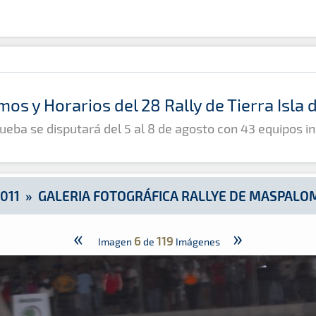
e Maspalomas - Viernes
mos y Horarios del 28 Rally de Tierra Isla
ueba se disputará del 5 al 8 de agosto con 43 equipos in
011
»
GALERIA FOTOGRÁFICA RALLYE DE MASPALOM
«
»
6
119
Imagen
de
Imágenes