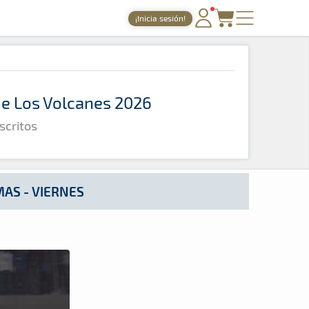
¡Inicia sesión!
PORTADA
TIEMPOS ONLINE
 de Los Volcanes 2026
NOTICIAS
scritos
AGENDA
GALERÍAS
TIENDA
AS - VIERNES
ARCHIVO