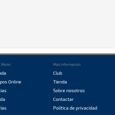
o Motor
Más Información
ada
Club
pos Online
Tienda
cias
Sobre nosotros
da
Contactar
rías
Política de privacidad