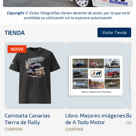
Copyright
© Estas fotografias tienen derecho de autor, por lo que está
prohibida su utilización sin la expresa autorización.
TIENDA
Visitar Tienda
NUEVO
Camiseta Canarias
Libro: Mejores imágenes
Band
Tierra de Rally
de A Todo Motor
COM
COMPRAR
COMPRAR