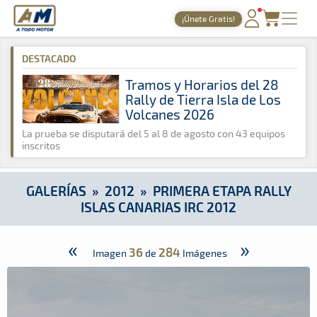
A Todo Motor
· Revista del motor desde 1999
¡Únete Gratis!
A Todo Motor
»
Galerías
»
2012
»
Primera Etapa Rally Islas Ca
PORTADA
DESTACADO
TIEMPOS ONLINE
Tramos y Horarios del 28
Rally de Tierra Isla de Los
NOTICIAS
Volcanes 2026
AGENDA
La prueba se disputará del 5 al 8 de agosto con 43 equipos
inscritos
GALERÍAS
TIENDA
GALERÍAS
»
2012
»
PRIMERA ETAPA RALLY
ISLAS CANARIAS IRC 2012
ARCHIVO
«
»
36
284
Imagen
de
Imágenes