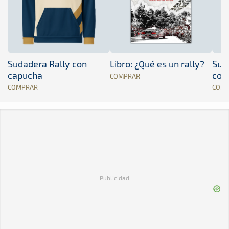
Sudadera Rally con
Libro: ¿Qué es un rally?
Sud
capucha
con
COMPRAR
COMPRAR
COM
Publicidad