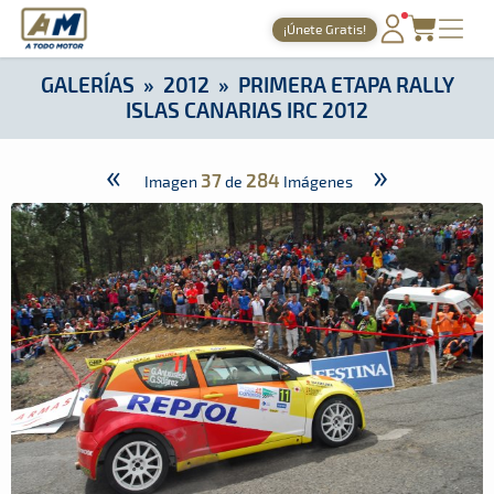
A Todo Motor
· Revista del motor desde 1999
¡Únete Gratis!
A Todo Motor
»
Galerías
»
2012
»
Primera Etapa Rally Islas Ca
PORTADA
GALERÍAS
»
2012
»
PRIMERA ETAPA RALLY
ISLAS CANARIAS IRC 2012
TIEMPOS ONLINE
NOTICIAS
«
»
37
284
Imagen
de
Imágenes
AGENDA
GALERÍAS
TIENDA
ARCHIVO