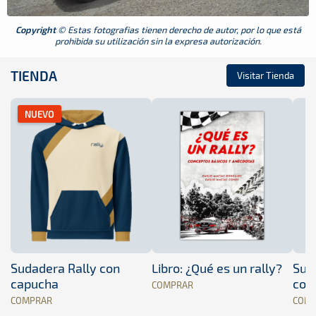
Copyright
© Estas fotografias tienen derecho de autor, por lo que está
prohibida su utilización sin la expresa autorización.
TIENDA
Visitar Tienda
NUEVO
Sudadera Rally con
Libro: ¿Qué es un rally?
Sud
capucha
con
COMPRAR
COMPRAR
COM