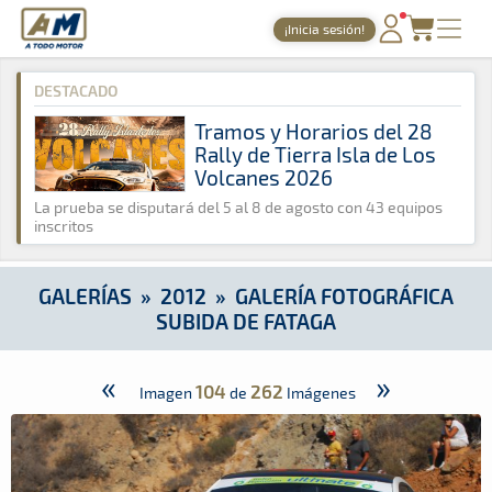
A Todo Motor
· Revista del motor desde 1999
¡Inicia sesión!
A Todo Motor
»
Galerías
»
2012
»
Galería Fotográfica Subida d
PORTADA
DESTACADO
TIEMPOS ONLINE
Tramos y Horarios del 28
Rally de Tierra Isla de Los
NOTICIAS
Volcanes 2026
AGENDA
La prueba se disputará del 5 al 8 de agosto con 43 equipos
inscritos
GALERÍAS
TIENDA
GALERÍAS
»
2012
»
GALERÍA FOTOGRÁFICA
SUBIDA DE FATAGA
ARCHIVO
«
»
104
262
Imagen
de
Imágenes