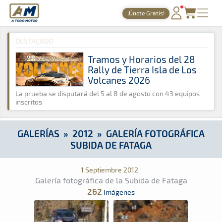
A Todo Motor
· Revista del motor desde 1999
¡Únete Gratis!
A Todo Motor
»
Galerías
»
2012
»
Galería Fotográfica Subida d
PORTADA
DESTACADO
TIEMPOS ONLINE
Tramos y Horarios del 28
Rally de Tierra Isla de Los
NOTICIAS
Volcanes 2026
AGENDA
La prueba se disputará del 5 al 8 de agosto con 43 equipos
inscritos
GALERÍAS
TIENDA
GALERÍAS
»
2012
»
GALERÍA FOTOGRÁFICA
SUBIDA DE FATAGA
ARCHIVO
1 Septiembre 2012
Galería fotográfica de la Subida de Fataga
262
Imágenes