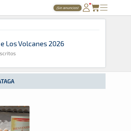
¡Sin anuncios!
PORTADA
TIEMPOS ONLINE
 de Los Volcanes 2026
NOTICIAS
scritos
AGENDA
GALERÍAS
TIENDA
ATAGA
ARCHIVO