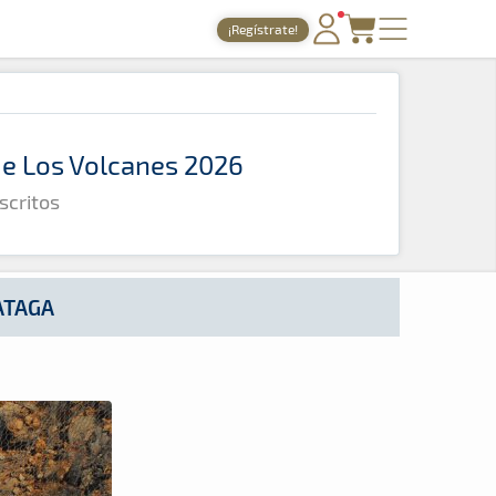
¡Regístrate!
PORTADA
TIEMPOS ONLINE
 de Los Volcanes 2026
NOTICIAS
scritos
AGENDA
GALERÍAS
TIENDA
ATAGA
ARCHIVO