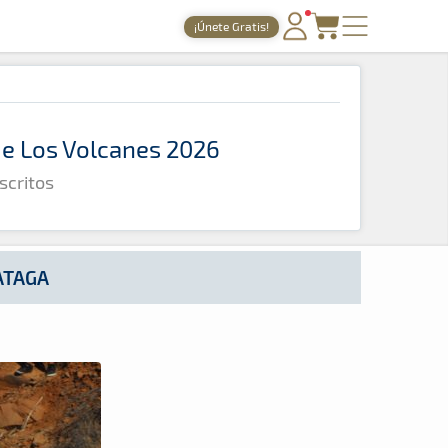
¡Únete Gratis!
PORTADA
TIEMPOS ONLINE
 de Los Volcanes 2026
NOTICIAS
scritos
AGENDA
GALERÍAS
TIENDA
ATAGA
ARCHIVO