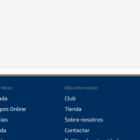
o Motor
Más Información
ada
Club
pos Online
Tienda
cias
Sobre nosotros
da
Contactar