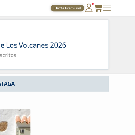
¡Hazte Premium!
PORTADA
TIEMPOS ONLINE
 de Los Volcanes 2026
NOTICIAS
scritos
AGENDA
GALERÍAS
TIENDA
ATAGA
ARCHIVO