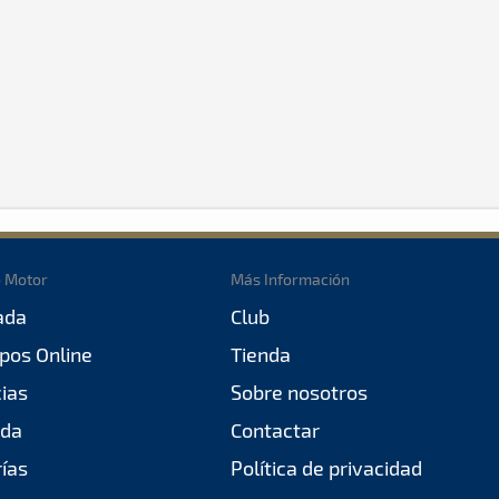
o Motor
Más Información
ada
Club
pos Online
Tienda
cias
Sobre nosotros
da
Contactar
rías
Política de privacidad