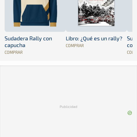
Sudadera Rally con
Libro: ¿Qué es un rally?
Sud
capucha
con
COMPRAR
COMPRAR
COM
Publicidad