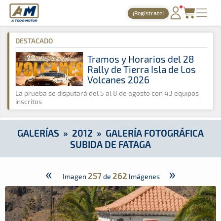
A Todo Motor
· Revista del motor desde 1999
¡Regístrate!
A Todo Motor
»
Galerías
»
2012
»
Galería Fotográfica Subida d
PORTADA
DESTACADO
TIEMPOS ONLINE
Tramos y Horarios del 28
Rally de Tierra Isla de Los
NOTICIAS
Volcanes 2026
AGENDA
La prueba se disputará del 5 al 8 de agosto con 43 equipos
inscritos
GALERÍAS
TIENDA
GALERÍAS
»
2012
»
GALERÍA FOTOGRÁFICA
SUBIDA DE FATAGA
ARCHIVO
«
»
257
262
Imagen
de
Imágenes