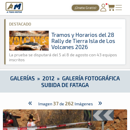
A Todo Motor
· Revista del motor desde 1999
¡Únete Gratis!
A Todo Motor
»
Galerías
»
2012
»
Galería Fotográfica Subida d
PORTADA
DESTACADO
TIEMPOS ONLINE
Tramos y Horarios del 28
Rally de Tierra Isla de Los
NOTICIAS
Volcanes 2026
AGENDA
La prueba se disputará del 5 al 8 de agosto con 43 equipos
inscritos
GALERÍAS
TIENDA
GALERÍAS
»
2012
»
GALERÍA FOTOGRÁFICA
SUBIDA DE FATAGA
ARCHIVO
«
»
37
262
Imagen
de
Imágenes