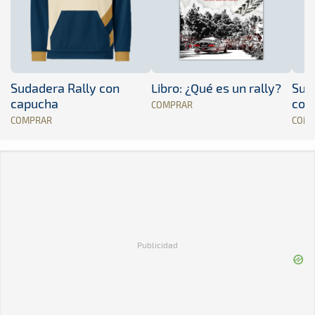
Sudadera Rally con
Libro: ¿Qué es un rally?
Sud
capucha
con
COMPRAR
COMPRAR
COM
Publicidad