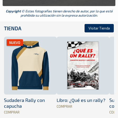
Copyright
© Estas fotografias tienen derecho de autor, por lo que está
prohibida su utilización sin la expresa autorización.
TIENDA
Visitar Tienda
NUEVO
Sudadera Rally con
Libro: ¿Qué es un rally?
Sud
capucha
con
COMPRAR
COMPRAR
COM