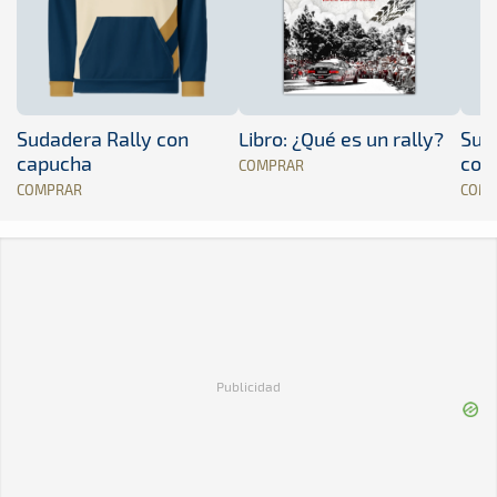
Sudadera Rally con
Libro: ¿Qué es un rally?
Sud
capucha
con
COMPRAR
COMPRAR
COM
Publicidad