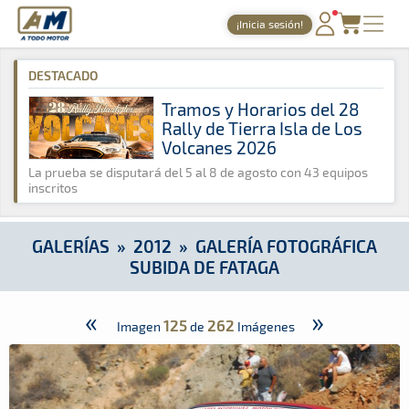
A Todo Motor
· Revista del motor desde 1999
¡Inicia sesión!
A Todo Motor
»
Galerías
»
2012
»
Galería Fotográfica Subida d
PORTADA
DESTACADO
TIEMPOS ONLINE
Tramos y Horarios del 28
Rally de Tierra Isla de Los
NOTICIAS
Volcanes 2026
AGENDA
La prueba se disputará del 5 al 8 de agosto con 43 equipos
inscritos
GALERÍAS
TIENDA
GALERÍAS
»
2012
»
GALERÍA FOTOGRÁFICA
SUBIDA DE FATAGA
ARCHIVO
«
»
125
262
Imagen
de
Imágenes