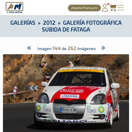
A Todo Motor
· Revista del motor desde 1999
¡Hazte Premium!
A Todo Motor
»
Galerías
»
2012
»
Galería Fotográfica Subida d
PORTADA
GALERÍAS
»
2012
»
GALERÍA FOTOGRÁFICA
SUBIDA DE FATAGA
TIEMPOS ONLINE
NOTICIAS
«
»
144
262
Imagen
de
Imágenes
AGENDA
GALERÍAS
TIENDA
ARCHIVO