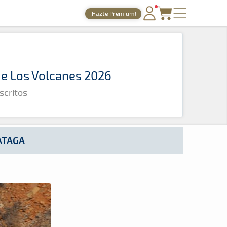
¡Hazte Premium!
PORTADA
TIEMPOS ONLINE
 de Los Volcanes 2026
NOTICIAS
scritos
AGENDA
GALERÍAS
TIENDA
ATAGA
ARCHIVO