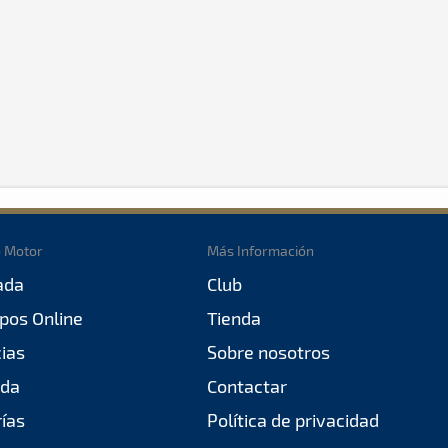
o Motor
Más Información
ada
Club
pos Online
Tienda
cias
Sobre nosotros
da
Contactar
rías
Política de privacidad