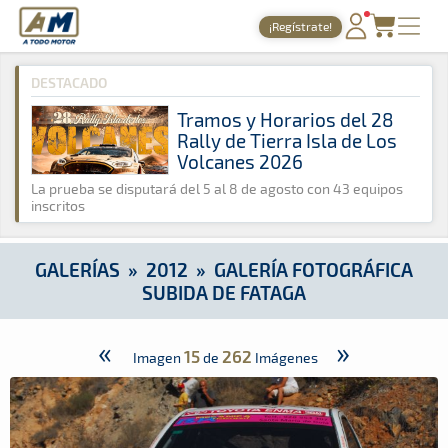
A Todo Motor
· Revista del motor desde 1999
¡Regístrate!
A Todo Motor
»
Galerías
»
2012
»
Galería Fotográfica Subida d
PORTADA
DESTACADO
TIEMPOS ONLINE
Tramos y Horarios del 28
Rally de Tierra Isla de Los
NOTICIAS
Volcanes 2026
AGENDA
La prueba se disputará del 5 al 8 de agosto con 43 equipos
inscritos
GALERÍAS
TIENDA
GALERÍAS
»
2012
»
GALERÍA FOTOGRÁFICA
SUBIDA DE FATAGA
ARCHIVO
«
»
15
262
Imagen
de
Imágenes