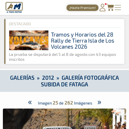
A Todo Motor
· Revista del motor desde 1999
¡Hazte Premium!
A Todo Motor
»
Galerías
»
2012
»
Galería Fotográfica Subida d
PORTADA
DESTACADO
TIEMPOS ONLINE
Tramos y Horarios del 28
Rally de Tierra Isla de Los
NOTICIAS
Volcanes 2026
AGENDA
La prueba se disputará del 5 al 8 de agosto con 43 equipos
inscritos
GALERÍAS
TIENDA
GALERÍAS
»
2012
»
GALERÍA FOTOGRÁFICA
SUBIDA DE FATAGA
ARCHIVO
«
»
25
262
Imagen
de
Imágenes