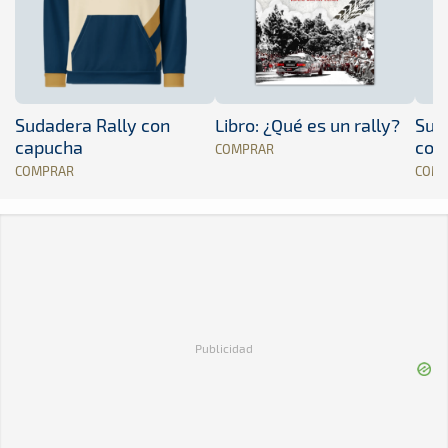
Sudadera Rally con
Libro: ¿Qué es un rally?
Sud
capucha
con
COMPRAR
COMPRAR
COM
Publicidad