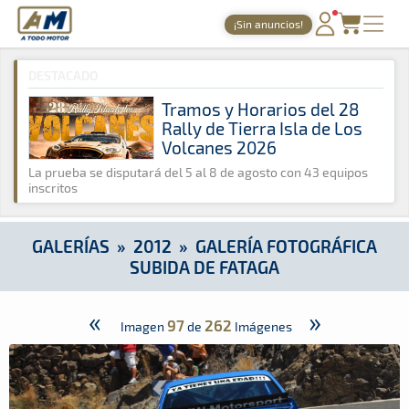
A Todo Motor
· Revista del motor desde 1999
¡Sin anuncios!
A Todo Motor
»
Galerías
»
2012
»
Galería Fotográfica Subida d
PORTADA
DESTACADO
TIEMPOS ONLINE
Tramos y Horarios del 28
Rally de Tierra Isla de Los
NOTICIAS
Volcanes 2026
AGENDA
La prueba se disputará del 5 al 8 de agosto con 43 equipos
inscritos
GALERÍAS
TIENDA
GALERÍAS
»
2012
»
GALERÍA FOTOGRÁFICA
SUBIDA DE FATAGA
ARCHIVO
«
»
97
262
Imagen
de
Imágenes