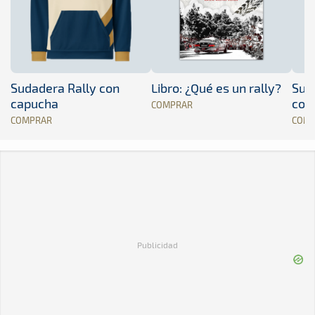
Sudadera Rally con
Libro: ¿Qué es un rally?
Sud
capucha
con
COMPRAR
COMPRAR
COM
Publicidad